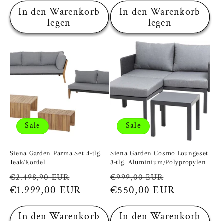
In den Warenkorb
In den Warenkorb
legen
legen
Sale
Sale
Siena Garden Parma Set 4-tlg.
Siena Garden Cosmo Loungeset
Teak/Kordel
3-tlg. Aluminium/Polypropylen
Normaler
Verkaufspreis
Normaler
Verkaufspr
€2.498,90 EUR
€999,00 EUR
Preis
€1.999,00 EUR
Preis
€550,00 EUR
In den Warenkorb
In den Warenkorb