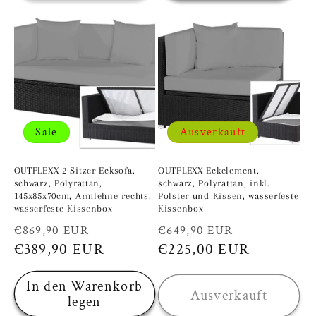
Sale
Ausverkauft
OUTFLEXX 2-Sitzer Ecksofa,
OUTFLEXX Eckelement,
schwarz, Polyrattan,
schwarz, Polyrattan, inkl.
145x85x70cm, Armlehne rechts,
Polster und Kissen, wasserfeste
wasserfeste Kissenbox
Kissenbox
Normaler
Verkaufspreis
Normaler
Verkaufspr
€869,90 EUR
€649,90 EUR
Preis
€389,90 EUR
Preis
€225,00 EUR
In den Warenkorb
Ausverkauft
legen