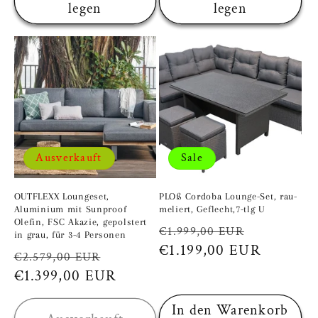
legen
legen
Ausverkauft
Sale
OUTFLEXX Loungeset,
PLOß Cordoba Lounge-Set, rau-
Aluminium mit Sunproof
meliert, Geflecht,7-tlg U
Olefin, FSC Akazie, gepolstert
Normaler
Verkaufsp
€1.999,00 EUR
in grau, für 3-4 Personen
Preis
€1.199,00 EUR
Normaler
Verkaufspreis
€2.579,00 EUR
Preis
€1.399,00 EUR
In den Warenkorb