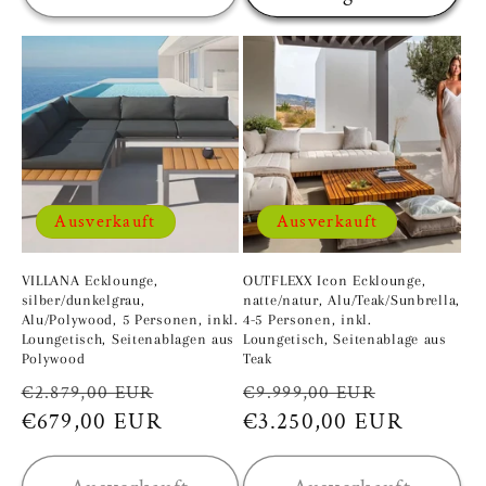
Ausverkauft
Ausverkauft
VILLANA Ecklounge,
OUTFLEXX Icon Ecklounge,
silber/dunkelgrau,
natte/natur, Alu/Teak/Sunbrella,
Alu/Polywood, 5 Personen, inkl.
4-5 Personen, inkl.
Loungetisch, Seitenablagen aus
Loungetisch, Seitenablage aus
Polywood
Teak
Normaler
Verkaufspreis
Normaler
Verkaufs
€2.879,00 EUR
€9.999,00 EUR
Preis
€679,00 EUR
Preis
€3.250,00 EUR