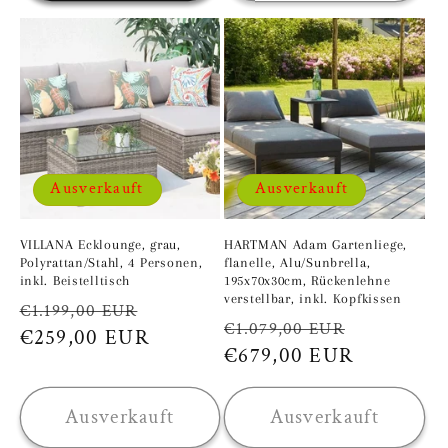
Ausverkauft
Ausverkauft
VILLANA Ecklounge, grau,
HARTMAN Adam Gartenliege,
Polyrattan/Stahl, 4 Personen,
flanelle, Alu/Sunbrella,
inkl. Beistelltisch
195x70x30cm, Rückenlehne
verstellbar, inkl. Kopfkissen
Normaler
Verkaufspreis
€1.199,00 EUR
Normaler
Verkaufsp
€1.079,00 EUR
Preis
€259,00 EUR
Preis
€679,00 EUR
Ausverkauft
Ausverkauft