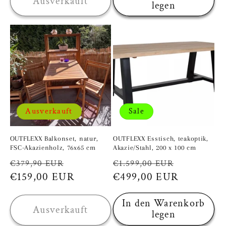
Ausverkauft
legen
Ausverkauft
Sale
OUTFLEXX Balkonset, natur,
OUTFLEXX Esstisch, teakoptik,
FSC-Akazienholz, 76x65 cm
Akazie/Stahl, 200 x 100 cm
Normaler
Verkaufspreis
Normaler
Verkaufsp
€379,90 EUR
€1.599,00 EUR
Preis
€159,00 EUR
Preis
€499,00 EUR
In den Warenkorb
Ausverkauft
legen