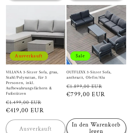
Ausverkauft
Sale
VILLANA 3-Sitzer Sofa, grau,
OUTFLEXX 3-Sitzer Sofa,
Stahl/Polyrattan, für 3
anthrazit, Olefin/Alu
Personen, inkl.
Normaler
Verkaufsp
€1.899,00 EUR
Aufbewahrungsfächern &
Preis
€799,00 EUR
Fußstützen
Normaler
Verkaufspreis
€1.499,00 EUR
Preis
€419,00 EUR
In den Warenkorb
Ausverkauft
legen