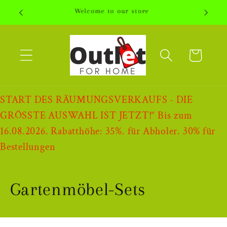
Direkt
Welcome to our store
zum
Inhalt
Warenkorb
START DES RÄUMUNGSVERKAUFS - DIE
GRÖSSTE AUSWAHL IST JETZT!“ Bis zum
16.08.2026. Rabatthöhe: 35%. für Abholer. 30% für
Bestellungen
K
Gartenmöbel-Sets
a