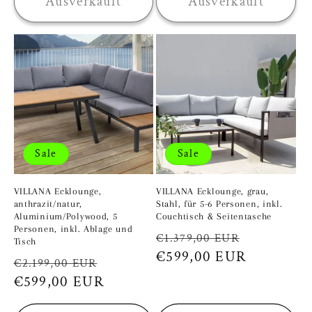
Ausverkauft
Ausverkauft
Sale
Sale
VILLANA Ecklounge,
VILLANA Ecklounge, grau,
anthrazit/natur,
Stahl, für 5-6 Personen, inkl.
Aluminium/Polywood, 5
Couchtisch & Seitentasche
Personen, inkl. Ablage und
Normaler
Verkaufsp
€1.379,00 EUR
Tisch
Preis
€599,00 EUR
Normaler
Verkaufspreis
€2.199,00 EUR
Preis
€599,00 EUR