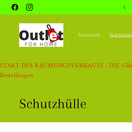
Direkt
zum
Facebook
Instagram
Inhalt
Startseite
Gartenm
START DES RÄUMUNGSVERKAUFS - DIE GRÖSSTE 
Bestellungen
K
Schutzhülle
a