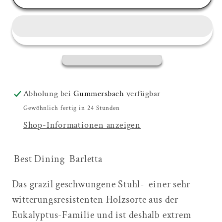
Best
Best
Freizeitmöbel
Freizeitmöbel
Barletta
Barletta
Diningsessel
Diningsessel
Abholung bei
Gummersbach
verfügbar
Gewöhnlich fertig in 24 Stunden
Shop-Informationen anzeigen
Best Dining Barletta
Das grazil geschwungene Stuhl- einer sehr
witterungsresistenten Holzsorte aus der
Eukalyptus-Familie und ist deshalb extrem