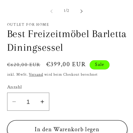
Medien
1
in
von
1
/
2
Modal
öffnen
OUTLET FOR HOME
Best Freizeitmöbel Barletta
Diningsessel
Normaler
Verkaufspreis
€399,00 EUR
€620,00 EUR
Sale
Preis
inkl. MwSt.
Versand
wird beim Checkout berechnet
Anzahl
Verringere
Erhöhe
die
die
Menge
Menge
für
für
In den Warenkorb legen