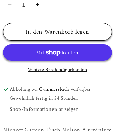
Verringere
Erhöhe
die
die
Menge
Menge
für
für
In den Warenkorb legen
Niehoff
Niehoff
Garden
Garden
Tisch
Tisch
Nelson
Nelson
Weitere Bezahlmöglichkeiten
Aluminium
Aluminium
Anthrazit
Anthrazit
pulverbeschichtet
pulverbeschichtet
Abholung bei
Gummersbach
verfügbar
|
|
Gewöhnlich fertig in 24 Stunden
HPL
HPL
Shop-Informationen anzeigen
Beton
Beton
Niehoff Garden Tisch Nelson Aluminium