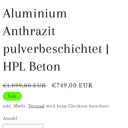
Aluminium
Anthrazit
pulverbeschichtet |
HPL Beton
Normaler
Verkaufspreis
€749,00 EUR
€1.099,00 EUR
Preis
Sale
inkl. MwSt.
Versand
wird beim Checkout berechnet
Anzahl