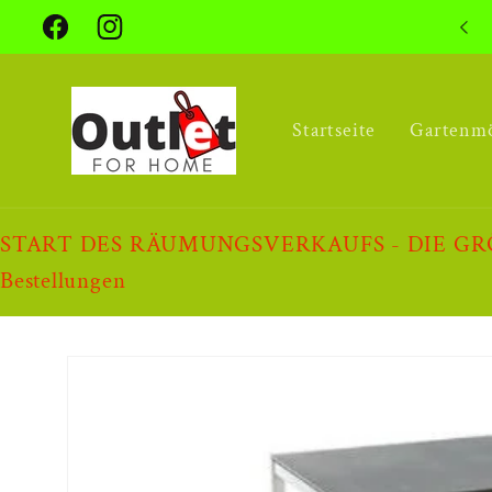
Direkt
zum
Facebook
Instagram
Inhalt
Startseite
Gartenm
START DES RÄUMUNGSVERKAUFS - DIE GRÖSSTE 
Bestellungen
Zu
Produktinformationen
springen