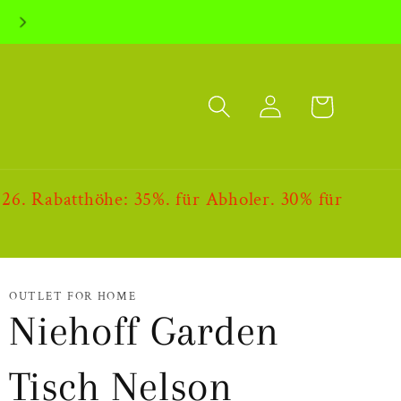
Einloggen
Warenkorb
abatthöhe: 35%. für Abholer. 30% für
OUTLET FOR HOME
Niehoff Garden
Tisch Nelson