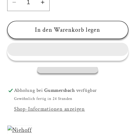
Verringere
Erhöhe
die
die
Menge
Menge
für
für
In den Warenkorb legen
Niehoff
Niehoff
Quattro
Quattro
Beistelltisch
Beistelltisch
Aluminium
Aluminium
60x60x31cm
60x60x31cm
cm
cm
Abholung bei
Gummersbach
verfügbar
Gewöhnlich fertig in 24 Stunden
Shop-Informationen anzeigen