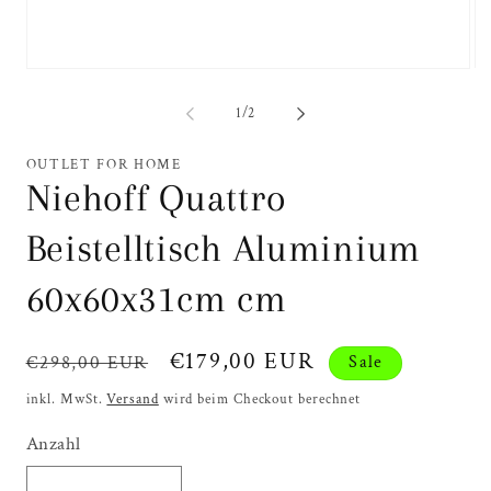
Medien
Me
1
2
in
in
von
1
/
2
Modal
Mo
öffnen
öf
OUTLET FOR HOME
Niehoff Quattro
Beistelltisch Aluminium
60x60x31cm cm
Normaler
Verkaufspreis
€179,00 EUR
€298,00 EUR
Sale
Preis
inkl. MwSt.
Versand
wird beim Checkout berechnet
Anzahl