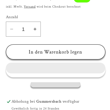
Preis
inkl. MwSt.
Versand
wird beim Checkout berechnet
Anzahl
Verringere
Erhöhe
die
die
Menge
Menge
für
für
In den Warenkorb legen
OUTFLEXX
OUTFLEXX
Esstisch,
Esstisch,
natur/schwarz,
natur/schwarz,
Akazie,
Akazie,
172,5
172,5
x
x
90
90
Abholung bei
Gummersbach
verfügbar
cm
cm
Gewöhnlich fertig in 24 Stunden