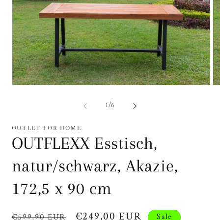
Medien
Me
1
2
in
in
von
1
/
6
Modal
Mo
öffnen
öf
OUTLET FOR HOME
OUTFLEXX Esstisch,
natur/schwarz, Akazie,
172,5 x 90 cm
Normaler
Verkaufspreis
€249,00 EUR
€599,90 EUR
Sale