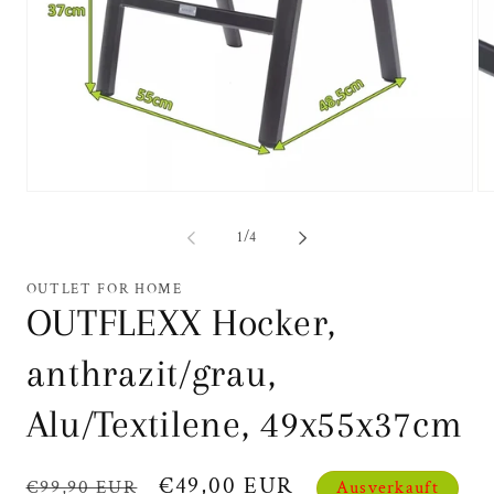
Me
Medien
2
1
in
in
von
1
/
4
Mo
Modal
öf
öffnen
OUTLET FOR HOME
OUTFLEXX Hocker,
anthrazit/grau,
Alu/Textilene, 49x55x37cm
Normaler
Verkaufspreis
€49,00 EUR
€99,90 EUR
Ausverkauft