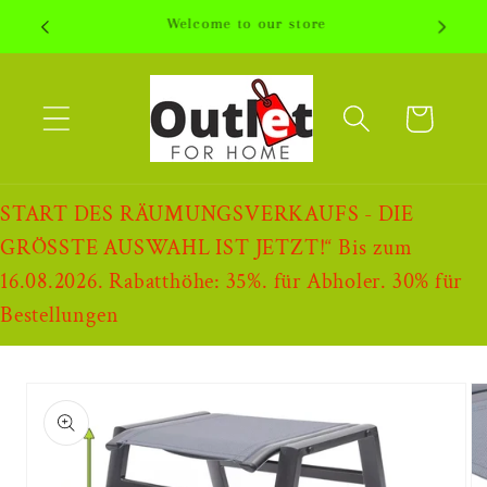
Direkt
Welcome to our store
zum
Inhalt
Warenkorb
START DES RÄUMUNGSVERKAUFS - DIE
GRÖSSTE AUSWAHL IST JETZT!“ Bis zum
16.08.2026. Rabatthöhe: 35%. für Abholer. 30% für
Bestellungen
oduktinformationen
ringen