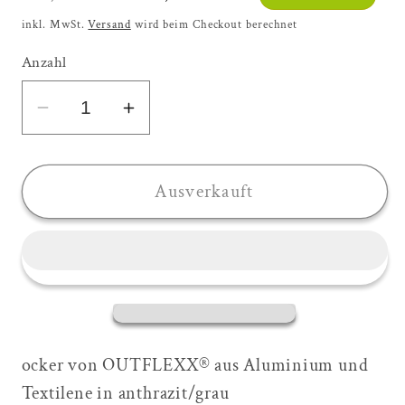
Preis
inkl. MwSt.
Versand
wird beim Checkout berechnet
Anzahl
Verringere
Erhöhe
die
die
Menge
Menge
für
für
Ausverkauft
OUTFLEXX
OUTFLEXX
Hocker,
Hocker,
anthrazit/grau,
anthrazit/grau,
Alu/Textilene,
Alu/Textilene,
49x55x37cm
49x55x37cm
ocker von OUTFLEXX® aus Aluminium und
Textilene in anthrazit/grau