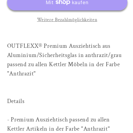
Ausziehtisch,
Ausziehtisch,
anthrazit/grau,
anthrazit/grau,
Weitere Bezahlmöglichkeiten
Alu/Glas,
Alu/Glas,
180/240x100cm,
180/240x100cm,
automatischer
automatischer
Ausziehmechanismus
Ausziehmechanismus
OUTFLEXX® Premium Ausziehtisch aus
Aluminium/Sicherheitsglas in anthrazit/grau
passend zu allen Kettler Möbeln in der Farbe
"Anthrazit"
Details
- Premium Ausziehtisch passend zu allen
Kettler Artikeln in der Farbe "Anthrazit"