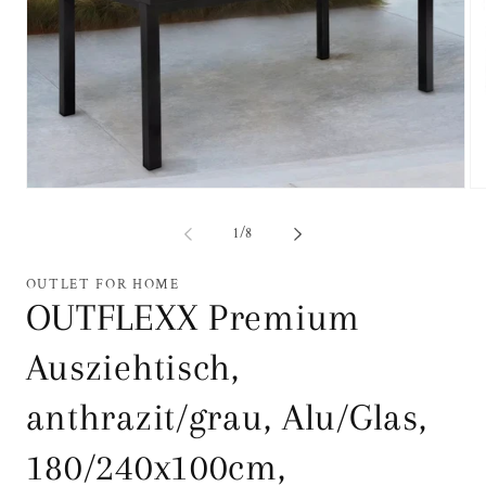
Medien
Me
1
2
in
in
von
1
/
8
Modal
Mo
öffnen
öf
OUTLET FOR HOME
OUTFLEXX Premium
Ausziehtisch,
anthrazit/grau, Alu/Glas,
180/240x100cm,