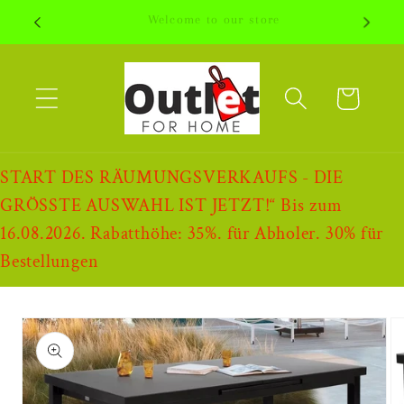
Direkt
Welcome to our store
zum
Inhalt
Warenkorb
START DES RÄUMUNGSVERKAUFS - DIE
GRÖSSTE AUSWAHL IST JETZT!“ Bis zum
16.08.2026. Rabatthöhe: 35%. für Abholer. 30% für
Bestellungen
oduktinformationen
ringen