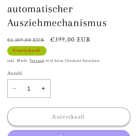
automatischer
Ausziehmechanismus
Normaler
Verkaufspreis
€399,00 EUR
€1.189,00 EUR
Preis
Ausverkauft
inkl. MwSt.
Versand
wird beim Checkout berechnet
Anzahl
Verringere
Erhöhe
die
die
Menge
Menge
für
für
Ausverkauft
OUTFLEXX
OUTFLEXX
Premium
Premium