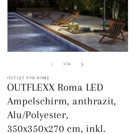
Medien
Me
1
2
in
in
von
1
/
14
Modal
Mo
öffnen
öf
OUTLET FOR HOME
OUTFLEXX Roma LED
Ampelschirm, anthrazit,
Alu/Polyester,
350x350x270 cm, inkl.