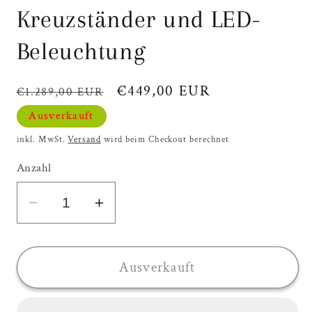
Kreuzständer und LED-
Beleuchtung
Normaler
Verkaufspreis
€449,00 EUR
€1.289,00 EUR
Preis
Ausverkauft
inkl. MwSt.
Versand
wird beim Checkout berechnet
Anzahl
Verringere
Erhöhe
die
die
Menge
Menge
für
für
Ausverkauft
OUTFLEXX
OUTFLEXX
Roma
Roma