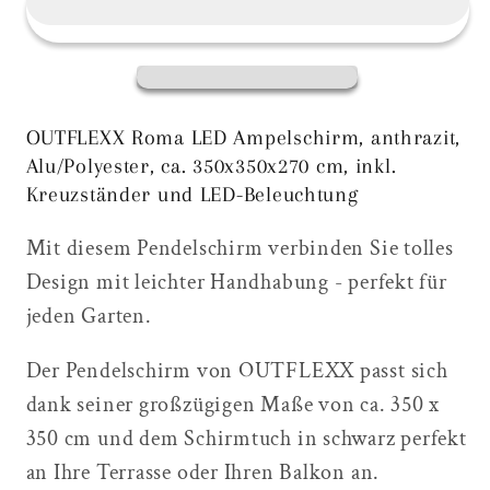
LED
LED
Ampelschirm,
Ampelschirm,
anthrazit,
anthrazit,
Alu/Polyester,
Alu/Polyester,
350x350x270
350x350x270
OUTFLEXX Roma LED Ampelschirm, anthrazit,
cm,
cm,
Alu/Polyester, ca. 350x350x270 cm, inkl.
inkl.
inkl.
Kreuzständer und LED-Beleuchtung
Kreuzständer
Kreuzständer
Mit diesem Pendelschirm verbinden Sie tolles
und
und
Design mit leichter Handhabung - perfekt für
LED-
LED-
Beleuchtung
Beleuchtung
jeden Garten.
Der Pendelschirm von OUTFLEXX passt sich
dank seiner großzügigen Maße von ca. 350 x
350 cm und dem Schirmtuch in schwarz perfekt
an Ihre Terrasse oder Ihren Balkon an.