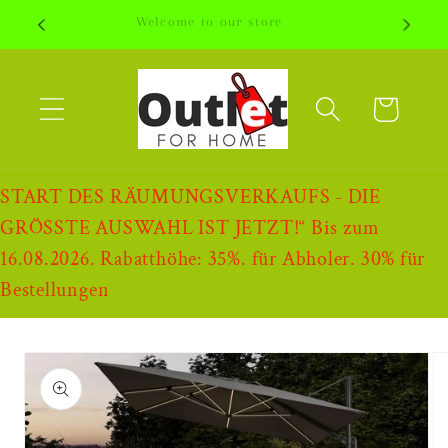
Direkt
Welcome to our store
zum
Inhalt
Warenkorb
START DES RÄUMUNGSVERKAUFS - DIE
GRÖSSTE AUSWAHL IST JETZT!“ Bis zum
16.08.2026. Rabatthöhe: 35%. für Abholer. 30% für
Bestellungen
oduktinformationen
ringen