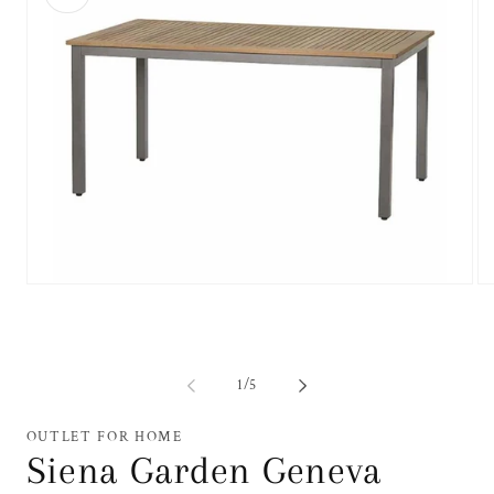
Medien
Me
1
2
in
in
Modal
Mo
öffnen
öf
von
1
/
5
OUTLET FOR HOME
Siena Garden Geneva