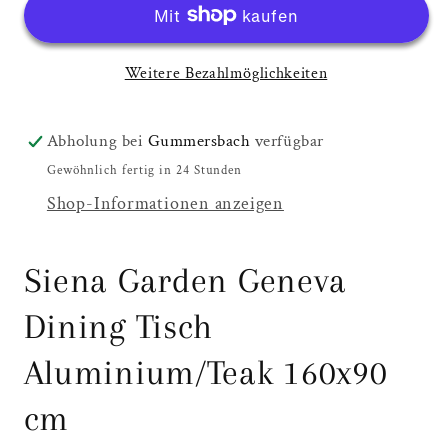
Geneva
Geneva
Dining
Dining
Weitere Bezahlmöglichkeiten
Tisch
Tisch
Aluminium/Teak
Aluminium/Teak
160x90
160x90
Abholung bei
Gummersbach
verfügbar
cm
cm
Gewöhnlich fertig in 24 Stunden
Shop-Informationen anzeigen
Siena Garden Geneva
Dining Tisch
Aluminium/Teak 160x90
cm