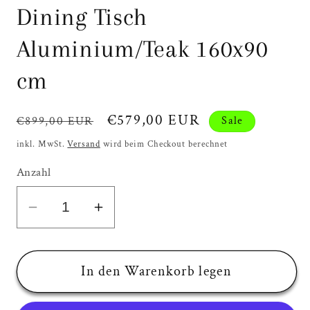
Dining Tisch
Aluminium/Teak 160x90
cm
Normaler
Verkaufspreis
€579,00 EUR
€899,00 EUR
Sale
Preis
inkl. MwSt.
Versand
wird beim Checkout berechnet
Anzahl
Verringere
Erhöhe
die
die
Menge
Menge
für
für
In den Warenkorb legen
Siena
Siena
Garden
Garden